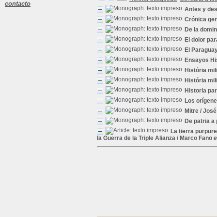
contacto
Antes y des
Crónica gen
De la domin
El dolor pa
El Paraguay
Ensayos Hist
História mil
História mil
Historia pa
Los orígene
Mitre
/ José
De patria a 
La tierra purpure
la Guerra de la Triple Alianza
/ Marco Fano
e