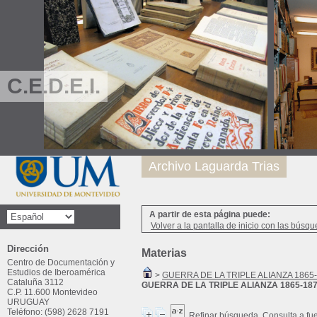
C.E.D.E.I.
Archivo Laguarda Trias
A partir de esta página puede:
Volver a la pantalla de inicio con las búsqu
Dirección
Materias
Centro de Documentación y
Estudios de Iberoamérica
>
GUERRA DE LA TRIPLE ALIANZA 1865
Cataluña 3112
GUERRA DE LA TRIPLE ALIANZA 1865-18
C.P. 11.600 Montevideo
URUGUAY
Teléfono: (598) 2628 7191
Refinar búsqueda
Consulta a fu