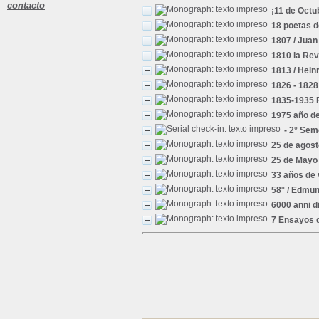
contacto
¡11 de Octu
18 poetas 
1807
/ Juan
1810 la Re
1813
/ Hein
1826 - 1828
1835-1935 
1975 año de
- 2° Sem
25 de agost
25 de Mayo
33 años de 
58°
/ Edmun
6000 anni d
7 Ensayos d