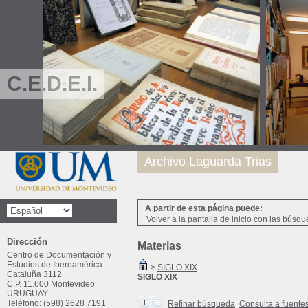
C.E.D.E.I.
Archivo Laguarda Trias
A partir de esta página puede:
Volver a la pantalla de inicio con las búsqu
Dirección
Materias
Centro de Documentación y
Estudios de Iberoamérica
>
SIGLO XIX
Cataluña 3112
SIGLO XIX
C.P. 11.600 Montevideo
URUGUAY
Teléfono: (598) 2628 7191
Refinar búsqueda
Consulta a fuente