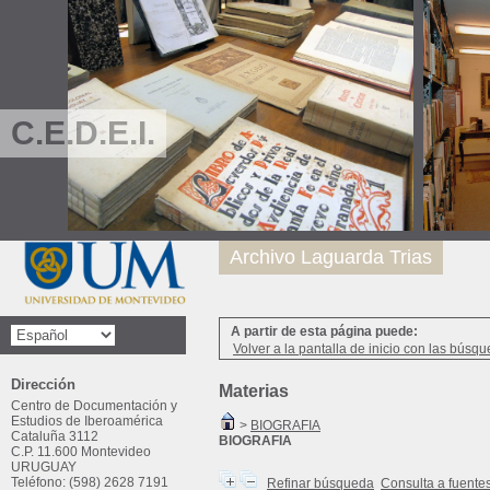
C.E.D.E.I.
Archivo Laguarda Trias
A partir de esta página puede:
Volver a la pantalla de inicio con las búsqu
Dirección
Materias
Centro de Documentación y
Estudios de Iberoamérica
>
BIOGRAFIA
Cataluña 3112
BIOGRAFIA
C.P. 11.600 Montevideo
URUGUAY
Teléfono: (598) 2628 7191
Refinar búsqueda
Consulta a fuente