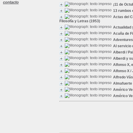
contacto
¡11 de Octu
13 rumbos 
Actas del C
Filosofía y Letras (1953)
Actualidad 
Acuña de F
Adventures 
Al servicio 
Alberdi
/ Pa
Alberdi y s
Alfonso X, e
Alfonso X
/ 
Alfredo Vá
Almafuerte
Américo Ve
Américo Ve