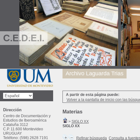
C.E.D.E.I.
Archivo Laguarda Trias
A partir de esta página puede:
Volver a la pantalla de inicio con las búsqu
Dirección
Materias
Centro de Documentación y
Estudios de Iberoamérica
>
SIGLO XX
Cataluña 3112
SIGLO XX
C.P. 11.600 Montevideo
URUGUAY
Teléfono: (598) 2628 7191
Refinar búsqueda
Consulta a fuente