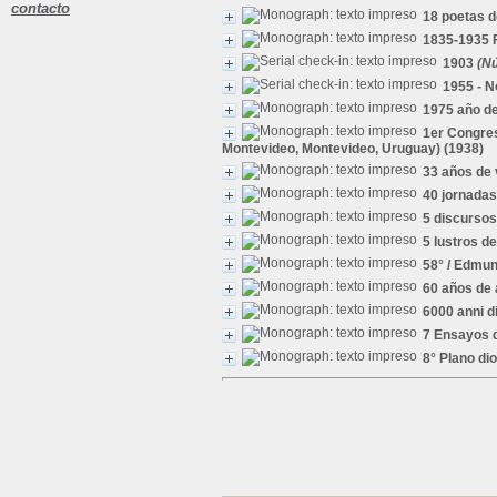
contacto
18 poetas 
1835-1935 
1903
(Nú
1955 - N
1975 año de
1er Congres
Montevideo, Montevideo, Uruguay) (1938)
33 años de 
40 jornada
5 discursos
5 lustros d
58°
/ Edmun
60 años de
6000 anni d
7 Ensayos d
8° Plano di