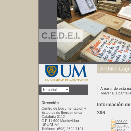
C.E.D.E.I.
Archivo Lagu
A partir de esta p
Volver a la pantall
Dirección
Información de
Centro de Documentación y
306
Estudios de Iberoamérica
Cataluña 3112
C.P. 11.600 Montevideo
306.09
URUGUAY
306.488
Teléfono: (598) 2628 7191
306.6