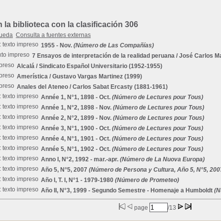
a biblioteca con la clasificación 306
queda
Consulta a fuentes externas
1955 - Nov.
(Número de Las Compañías)
7 Ensayos de interpretación de la realidad peruana
/ José Carlos Ma
Alcalá
/ Sindicato Español Universitario (1952-1955)
Amerística
/ Gustavo Vargas Martinez (1999)
Anales del Ateneo
/ Carlos Sabat Ercasty (1881-1961)
Année 1, N°1, 1898 - Oct.
(Número de Lectures pour Tous)
Année 1, N°2, 1898 - Nov.
(Número de Lectures pour Tous)
Année 2, N°2, 1899 - Nov.
(Número de Lectures pour Tous)
Année 3, N°1, 1900 - Oct.
(Número de Lectures pour Tous)
Année 4, N°1, 1901 - Oct.
(Número de Lectures pour Tous)
Année 5, N°1, 1902 - Oct.
(Número de Lectures pour Tous)
Anno I, N°2, 1992 - mar.-apr.
(Número de La Nuova Europa)
Año 5, N°5, 2007
(Número de Persona y Cultura, Año 5, N°5, 2007
Año I, T. I, N°1 - 1979-1980
(Número de Prometeo)
Año II, N°3, 1999 - Segundo Semestre - Homenaje a Humboldt
(N
page
/13