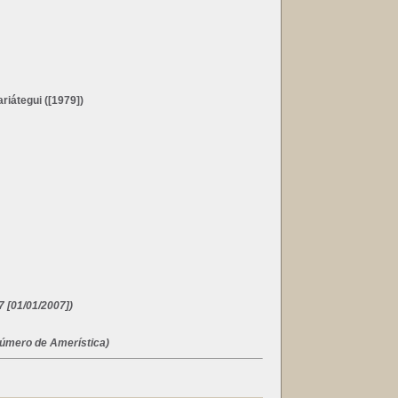
riátegui ([1979])
 [01/01/2007])
úmero de Amerística)