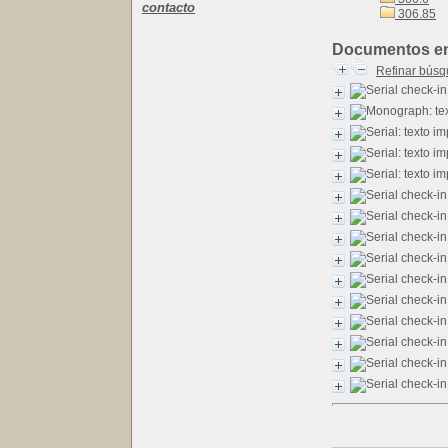
contacto
306.85
Documentos en l
Refinar bús