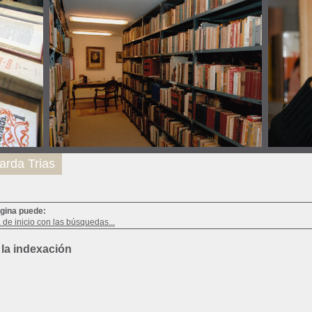
arda Trias
ágina puede:
a de inicio con las búsquedas...
 la indexación