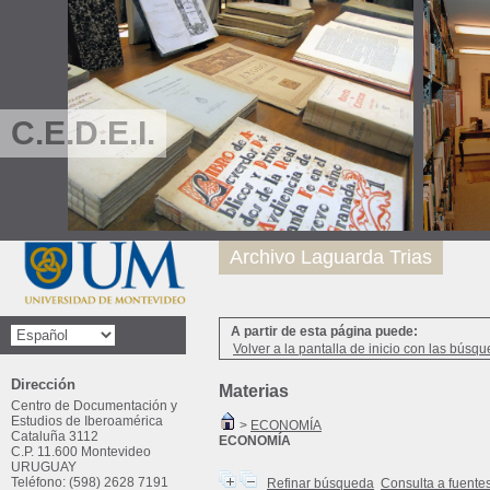
C.E.D.E.I.
Archivo Laguarda Trias
A partir de esta página puede:
Volver a la pantalla de inicio con las búsqu
Dirección
Materias
Centro de Documentación y
Estudios de Iberoamérica
>
ECONOMÍA
Cataluña 3112
ECONOMÍA
C.P. 11.600 Montevideo
URUGUAY
Teléfono: (598) 2628 7191
Refinar búsqueda
Consulta a fuente