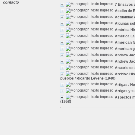
contacto
7 Ensayos d
Acción de 
Actualidad 
Algunas sol
América Hi
América La
American 
American g
Andrew Ja
Andrew Ja
Anuario est
Archivo His
pueblos
/ Ricardo Levene (1940)
Artigas
/ Ne
Artigas y s
Aspectos m
(1958)