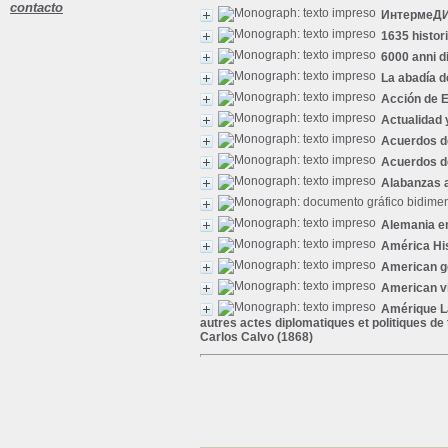
contacto
ИнтермеД
1635 histor
6000 anni d
La abadía 
Acción de 
Actualidad 
Acuerdos de
Acuerdos de
Alabanzas a
Alemania e
América Hi
American g
American v
Amérique La
autres actes diplomatiques et politiques de 
Carlos Calvo (1868)