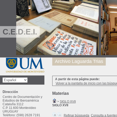
C.E.D.E.I.
Archivo Laguarda Trias
A partir de esta página puede:
Volver a la pantalla de inicio con las búsqu
Dirección
Materias
Centro de Documentación y
Estudios de Iberoamérica
>
SIGLO XVII
Cataluña 3112
SIGLO XVII
C.P. 11.600 Montevideo
URUGUAY
Teléfono: (598) 2628 7191
Refinar búsqueda
Consulta a fuente