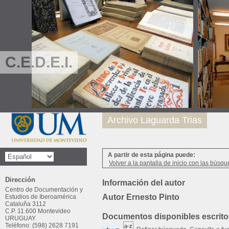
C.E.D.E.I.
Archivo Laguarda Trias
A partir de esta página puede:
Volver a la pantalla de inicio con las búsqu
Dirección
Información del autor
Centro de Documentación y
Autor Ernesto Pinto
Estudios de Iberoamérica
Cataluña 3112
C.P. 11.600 Montevideo
Documentos disponibles escritos
URUGUAY
Teléfono: (598) 2628 7191