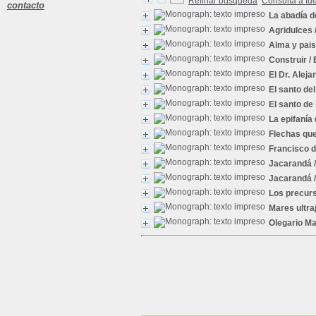
Refinar búsqueda
Consulta a fu
contacto
La abadía 
Agridulces
Alma y pais
Construir
/ 
El Dr. Aleja
El santo del
El santo de 
La epifanía 
Flechas que
Francisco d
Jacarandá
/
Jacarandá
/
Los precur
Mares ultra
Olegario M