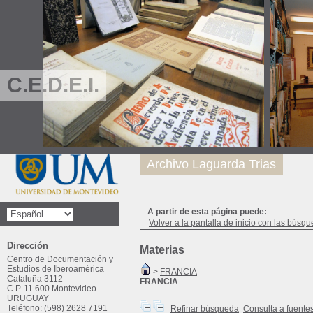
C.E.D.E.I.
Archivo Laguarda Trias
A partir de esta página puede:
Volver a la pantalla de inicio con las búsqu
Dirección
Materias
Centro de Documentación y
Estudios de Iberoamérica
>
FRANCIA
Cataluña 3112
FRANCIA
C.P. 11.600 Montevideo
URUGUAY
Teléfono: (598) 2628 7191
Refinar búsqueda
Consulta a fuente