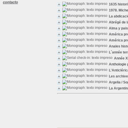
contacto
1635 histor
1978. Miche
La abdicac
Abrégé de l
Alma y pais
América pre
América pre
Anales hist
L´année ter
Année XI
Anthologie 
L'Anticléri
Les archiv
Argelia
/ So
La Argentin