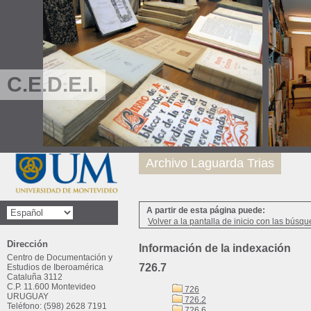
C.E.D.E.I.
Archivo Laguarda Trias
A partir de esta página puede:
Volver a la pantalla de inicio con las búsqu
Dirección
Información de la indexación
Centro de Documentación y
726.7
Estudios de Iberoamérica
Cataluña 3112
C.P. 11.600 Montevideo
726
URUGUAY
726.2
Teléfono: (598) 2628 7191
726.6