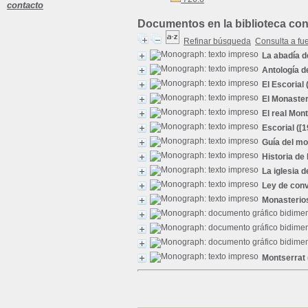
contacto
Documentos en la biblioteca con 
Refinar búsqueda
Consulta a fu
La abadía 
Antología d
El Escorial
(
El Monaster
El real Mon
Escorial
([1
Guía del mo
Historia de
La iglesia 
Ley de con
Monasterio
Montserrat