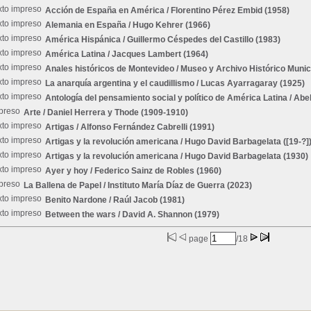
Acción de España en América
/ Florentino Pérez Embid (1958)
Alemania en España
/ Hugo Kehrer (1966)
América Hispánica
/ Guillermo Céspedes del Castillo (1983)
América Latina
/ Jacques Lambert (1964)
Anales históricos de Montevideo
/ Museo y Archivo Histórico Munic
La anarquía argentina y el caudillismo
/ Lucas Ayarragaray (1925)
Antología del pensamiento social y político de América Latina
/ Abe
Arte
/ Daniel Herrera y Thode (1909-1910)
Artigas
/ Alfonso Fernández Cabrelli (1991)
Artigas y la revolución americana
/ Hugo David Barbagelata ([19-?]
Artigas y la revolución americana
/ Hugo David Barbagelata (1930)
Ayer y hoy
/ Federico Sainz de Robles (1960)
La Ballena de Papel
/ Instituto María Díaz de Guerra (2023)
Benito Nardone
/ Raúl Jacob (1981)
Between the wars
/ David A. Shannon (1979)
page
/18