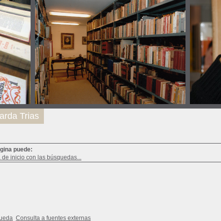
arda Trias
ágina puede:
a de inicio con las búsquedas...
queda
Consulta a fuentes externas