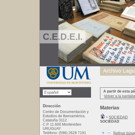
C.E.D.E.I.
Archivo Lagu
A partir de esta p
Volver a la pantall
Dirección
Materias
Centro de Documentación y
Estudios de Iberoamérica
>
SOCIEDAD
Cataluña 3112
SOCIEDAD
C.P. 11.600 Montevideo
URUGUAY
Teléfono: (598) 2628 7191
Refinar bús