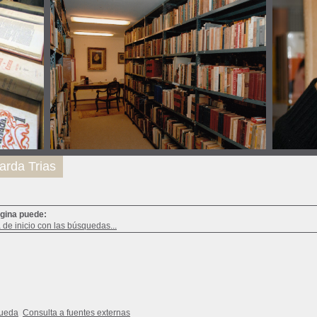
arda Trias
ágina puede:
a de inicio con las búsquedas...
queda
Consulta a fuentes externas