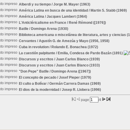
Alberdi y su tiempo
/ Jorge M. Mayer (1963)
América Latina en busca de una identidad
/ Martin S. Stabb (1969)
América Latina
/ Jacques Lambert (1964)
L'Anticléricalisme en France
/ René Rémond ([1976])
Batlle
/ Domingo Arena (1930)
Biblioteca americana o miscelánea de literatura, artes y ciencias
(1
Cervantes
/ Agustín G. de Amezúa y Mayo (1956, 1958)
Cuba in revolution
/ Rolando E. Bonachea (1972)
La cuestión palpitante
/ Emilia, Condesa de Pardo Bazán (1891)
Discursos y escritos
/ Juan Carlos Blanco (1939)
Discursos y escritos
/ Juan Carlos Blanco (1933)
"Don Pepe" Batlle
/ Domingo Arena ([1967])
El concepto de pecado
/ Josef Pieper (1979)
El culto a Bolívar
/ Germán Carrera Damas (1969)
El dios de la modernidad
/ Josep R. Llobera (1996)
page
/4