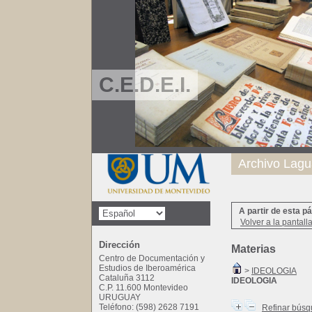
C.E.D.E.I.
Archivo Lagu
A partir de esta p
Volver a la pantall
Dirección
Materias
Centro de Documentación y
Estudios de Iberoamérica
>
IDEOLOGIA
Cataluña 3112
IDEOLOGIA
C.P. 11.600 Montevideo
URUGUAY
Teléfono: (598) 2628 7191
Refinar bús