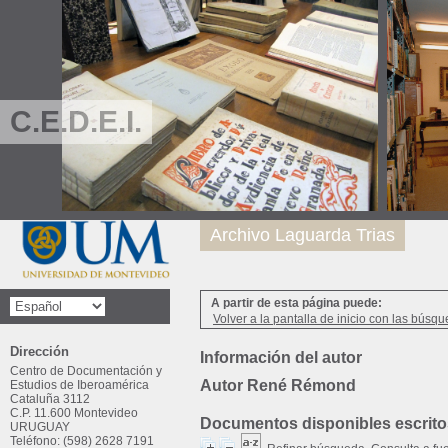
C.E.D.E.I.
Archivo Laguarda Trias
A partir de esta página puede:
Volver a la pantalla de inicio con las búsqu
Dirección
Información del autor
Centro de Documentación y
Autor René Rémond
Estudios de Iberoamérica
Cataluña 3112
C.P. 11.600 Montevideo
Documentos disponibles escritos
URUGUAY
Teléfono: (598) 2628 7191