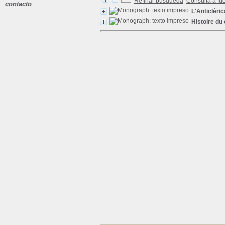
Refinar búsqueda
Consulta a fu
contacto
L'Anticléri
Histoire du