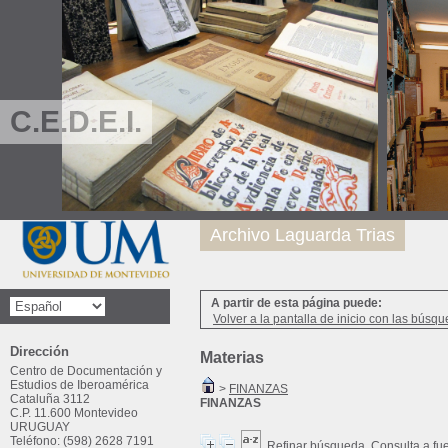
C.E.D.E.I.
Archivo Laguarda Trias
A partir de esta página puede:
Volver a la pantalla de inicio con las búsqu
Dirección
Materias
Centro de Documentación y
Estudios de Iberoamérica
>
FINANZAS
Cataluña 3112
FINANZAS
C.P. 11.600 Montevideo
URUGUAY
Teléfono: (598) 2628 7191
Refinar búsqueda
Consulta a fu