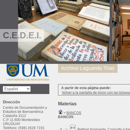
C.E.D.E.I.
Archivo Laguarda Trias
A partir de esta página puede:
Volver a la pantalla de inicio con las búsqu
Dirección
Materias
Centro de Documentación y
Estudios de Iberoamérica
>
BANCOS
Cataluña 3112
BANCOS
C.P. 11.600 Montevideo
URUGUAY
Teléfono: (598) 2628 7191
Refinar búsqueda
Consulta a fu