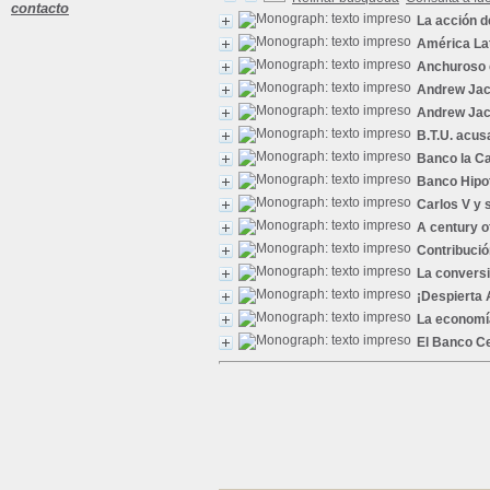
contacto
La acción d
América La
Anchuroso
Andrew Ja
Andrew Ja
B.T.U. acus
Banco la C
Banco Hipo
Carlos V y
A century o
Contribució
La conversi
¡Despierta 
La economía 
El Banco Ce