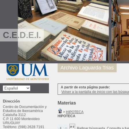
C.E.D.E.I.
Archivo Laguarda Trias
A partir de esta página puede:
Volver a la pantalla de inicio con las búsqu
Dirección
Materias
Centro de Documentación y
Estudios de Iberoamérica
>
HIPOTECA
Cataluña 3112
HIPOTECA
C.P. 11.600 Montevideo
URUGUAY
Teléfono: (598) 2628 7191
Refinar búsqueda
Consulta a fu