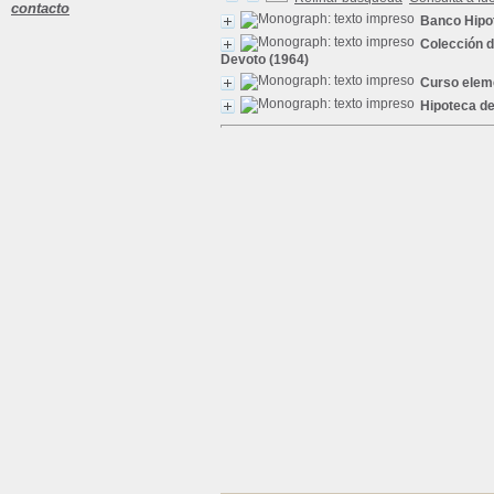
contacto
Banco Hipo
Colección d
Devoto (1964)
Curso eleme
Hipoteca d