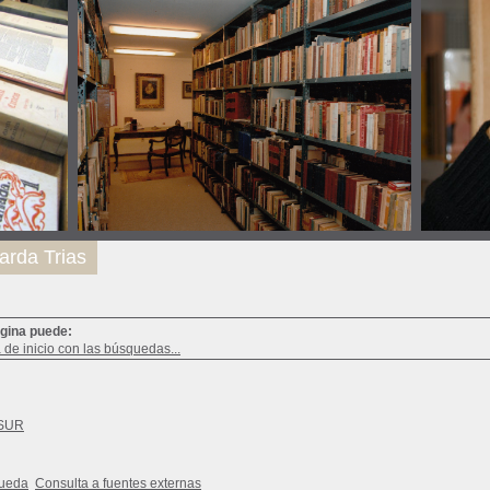
arda Trias
ágina puede:
a de inicio con las búsquedas...
SUR
queda
Consulta a fuentes externas