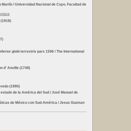
n Martín
/ Universidad Nacional de Cuyo. Facultad de
 (1918)
7)
erior globi terrestris pars 1596
/ The International
 d' Anville (1748)
evedo (1990)
l estado de la América del Sud
/ José Manuel de
máticas de México con Sud-América
/ Jesus Guzman