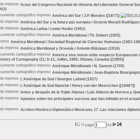
Actas del Congreso Nacional de Historia del Libertador General Sa
953)
América del Sur
/ J.P. Morales ([1877])
América del Sur y la futura paz europea
/ Octavio Morató Rodríguez
América Latina
/ Lewis Hanke (1961)
América Meridional
/ Th. Gobert (1855)
América Meridional
/ Sociedad Regional de Ciencias Humanas (1983-198
América Meridional y Oceanía
/ Antonio Blázquez (1916)
America sive novus orbis respectv Europaerum inf
story of Cartography (11; 8-12, Julliet, 1985; Ottawa, Canada) ([1985])
Amérique Méridionale
/ N. Sanson (1705)
Amérique Méridionale
/ Jean-Baptiste Bourguignon
L'Amérique du Sud
/ Georges Lafond (1927)
L'Amérique du Sud blanche
/ Henry van der Meerschen ([1948?])
Antes y después de la Triple Alianza
/ Luis Alberto de Herrera y Qu
Apuntes sobre los principales sucesos que han influido en el actua
Archivo Histórico Diplomático Mexicano, 17. Las relaciones diplo
page
/14