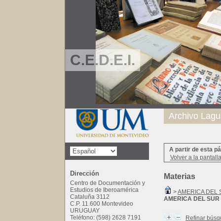
C.E.D.E.I.
Archivo Lagu
A partir de esta p
Volver a la pantall
Dirección
Materias
Centro de Documentación y
Estudios de Iberoamérica
>
AMERICA DEL 
Cataluña 3112
AMERICA DEL SUR
C.P. 11.600 Montevideo
URUGUAY
Teléfono: (598) 2628 7191
Refinar bús