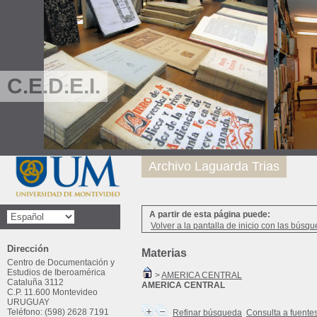
C.E.D.E.I.
Archivo Laguarda Trias
A partir de esta página puede:
Volver a la pantalla de inicio con las búsqu
Dirección
Materias
Centro de Documentación y
Estudios de Iberoamérica
>
AMERICA CENTRAL
Cataluña 3112
AMERICA CENTRAL
C.P. 11.600 Montevideo
URUGUAY
Teléfono: (598) 2628 7191
Refinar búsqueda
Consulta a fuente