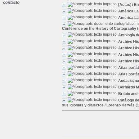
contacto
[Actas]
/ En
América La
América La
Conference on the History of Cartography (1
Antología 
Archivo His
Archivo His
Archivo His
Archivo His
Atlas portát
Atlas portát
Audacia, ne
Bernardo Mo
Britain and
Catálogo de
sus idiomas y dialectos
/ Lorenzo Hervás (