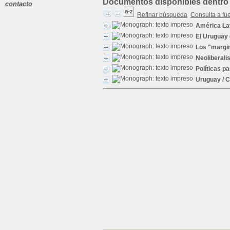
Documentos disponibles dentro 
contacto
Refinar búsqueda
Consulta a fu
América La
El Uruguay 
Los "margi
Neoliberal
Políticas p
Uruguay
/ C