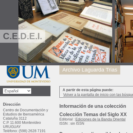
C.E.D.E.I.
Archivo Laguarda Trias
A partir de esta página puede:
Volver a la pantalla de inicio con las búsqu
Dirección
Información de una colección
Centro de Documentación y
Colección Temas del Siglo XX
Estudios de Iberoamérica
Cataluña 3112
Editorial :
Ediciones de la Banda Oriental
C.P. 11.600 Montevideo
ISSN : sin ISSN
URUGUAY
Teléfono: (598) 2628 7191