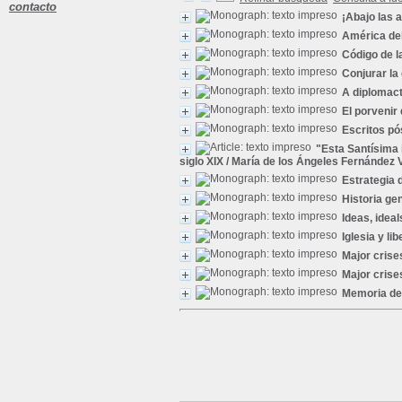
contacto
¡Abajo las 
América del
Código de l
Conjurar la
A diplomact
El porvenir
Escritos pó
"Esta Santísima 
siglo XIX
/ María de los Ángeles Fernández 
Estrategia 
Historia ge
Ideas, idea
Iglesia y l
Major crise
Major crise
Memoria del