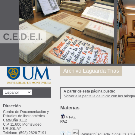
C.E.D.E.I.
Archivo Laguarda Trias
A partir de esta página puede:
Volver a la pantalla de inicio con las búsqu
Dirección
Materias
Centro de Documentación y
Estudios de Iberoamérica
>
PAZ
Cataluña 3112
PAZ
C.P. 11.600 Montevideo
URUGUAY
Teléfono: (598) 2628 7191
Refinar búsqueda
Consulta a fu