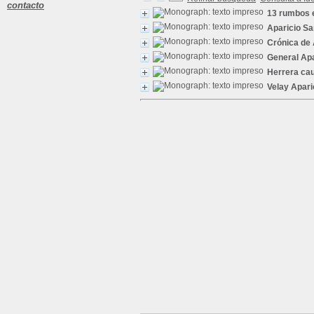
contacto
13 rumbos 
Aparicio Sa
Crónica de 
General Apa
Herrera caud
Velay Apari