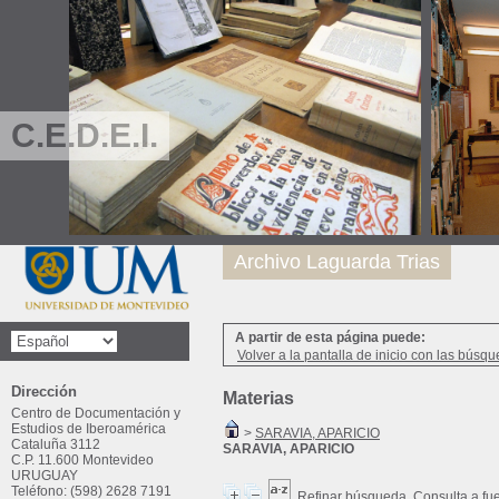
C.E.D.E.I.
Archivo Laguarda Trias
A partir de esta página puede:
Volver a la pantalla de inicio con las búsqu
Dirección
Materias
Centro de Documentación y
Estudios de Iberoamérica
>
SARAVIA, APARICIO
Cataluña 3112
SARAVIA, APARICIO
C.P. 11.600 Montevideo
URUGUAY
Teléfono: (598) 2628 7191
Refinar búsqueda
Consulta a fu