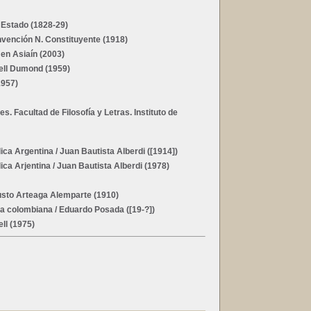
 Estado (1828-29)
nvención N. Constituyente (1918)
en Asiaín (2003)
ell Dumond (1959)
1957)
. Facultad de Filosofía y Letras. Instituto de
lica Argentina
/ Juan Bautista Alberdi ([1914])
ica Arjentina
/ Juan Bautista Alberdi (1978)
usto Arteaga Alemparte (1910)
ria colombiana
/ Eduardo Posada ([19-?])
ll (1975)