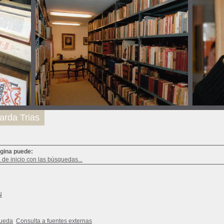
arda Trias
ágina puede:
a de inicio con las búsquedas...
N
queda
Consulta a fuentes externas