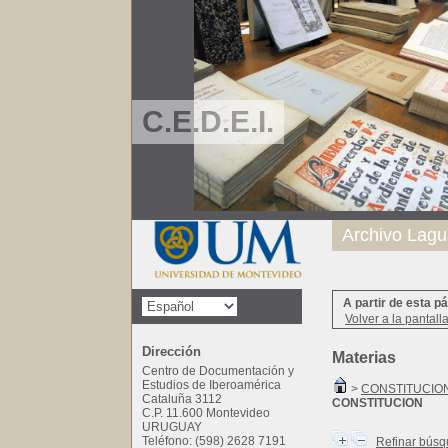
C.E.D.E.I.
Archivo Lagu
A partir de esta p
Volver a la pantall
Dirección
Materias
Centro de Documentación y
Estudios de Iberoamérica
>
CONSTITUCIO
Cataluña 3112
CONSTITUCION
C.P. 11.600 Montevideo
URUGUAY
Teléfono: (598) 2628 7191
Refinar bús