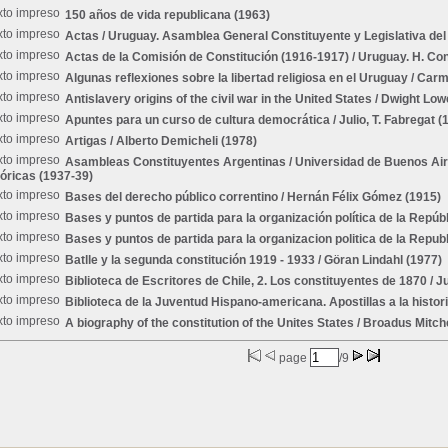
150 años de vida republicana
(1963)
Actas
/ Uruguay. Asamblea General Constituyente y Legislativa del
Actas de la Comisión de Constitución (1916-1917)
/ Uruguay. H. Co
Algunas reflexiones sobre la libertad religiosa en el Uruguay
/ Carm
Antislavery origins of the civil war in the United States
/ Dwight Low
Apuntes para un curso de cultura democrática
/ Julio, T. Fabregat (
Artigas
/ Alberto Demicheli (1978)
Asambleas Constituyentes Argentinas
/ Universidad de Buenos Aires
tóricas (1937-39)
Bases del derecho público correntino
/ Hernán Félix Gómez (1915)
Bases y puntos de partida para la organización política de la Repúb
Bases y puntos de partida para la organizacion politica de la Republ
Batlle y la segunda constitución 1919 - 1933
/ Göran Lindahl (1977)
Biblioteca de Escritores de Chile, 2. Los constituyentes de 1870
/ J
Biblioteca de la Juventud Hispano-americana. Apostillas a la histo
A biography of the constitution of the Unites States
/ Broadus Mitche
page
/9