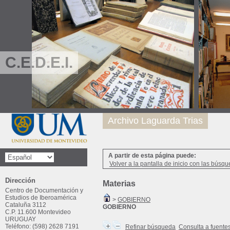
C.E.D.E.I.
Archivo Laguarda Trias
A partir de esta página puede:
Volver a la pantalla de inicio con las búsqu
Dirección
Materias
Centro de Documentación y
Estudios de Iberoamérica
>
GOBIERNO
Cataluña 3112
GOBIERNO
C.P. 11.600 Montevideo
URUGUAY
Teléfono: (598) 2628 7191
Refinar búsqueda
Consulta a fuente