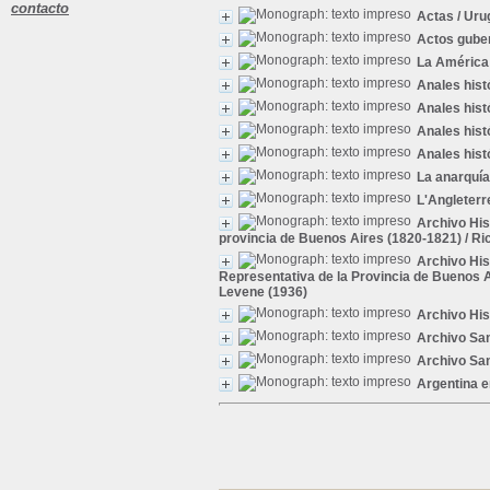
contacto
Actas
/ Uru
Actos guber
La América
Anales hist
Anales hist
Anales hist
Anales hist
La anarquía
L'Angleterr
Archivo His
provincia de Buenos Aires (1820-1821)
/ Ri
Archivo His
Representativa de la Provincia de Buenos A
Levene (1936)
Archivo His
Archivo Sa
Archivo Sa
Argentina en