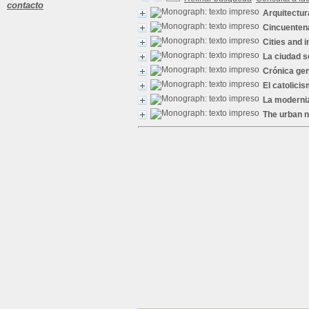
contacto
Arquitectur
Cincuentena
Cities and 
La ciudad s
Crónica gen
El catolici
La moderni
The urban n