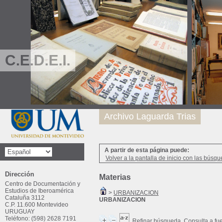
C.E.D.E.I.
Archivo Laguarda Trias
A partir de esta página puede:
Volver a la pantalla de inicio con las búsqu
Dirección
Materias
Centro de Documentación y
Estudios de Iberoamérica
>
URBANIZACION
Cataluña 3112
URBANIZACION
C.P. 11.600 Montevideo
URUGUAY
Teléfono: (598) 2628 7191
Refinar búsqueda
Consulta a fu