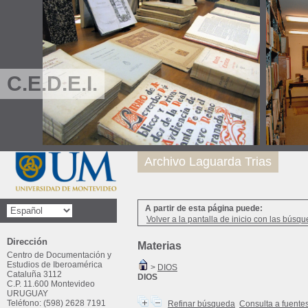
C.E.D.E.I.
Archivo Laguarda Trias
A partir de esta página puede:
Volver a la pantalla de inicio con las búsqu
Dirección
Materias
Centro de Documentación y
Estudios de Iberoamérica
>
DIOS
Cataluña 3112
DIOS
C.P. 11.600 Montevideo
URUGUAY
Teléfono: (598) 2628 7191
Refinar búsqueda
Consulta a fuente