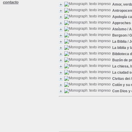
contacto
Amor, verda
Antropocent
Apología ca
Approches 
Ateísmo
/ A
Bergson
/ 
La Biblia
/ J
La biblia y 
Biblioteca
Buzón de p
La chiesa, I
La ciudad s
Civitas dei
/
Colón y su 
Con Dios y 