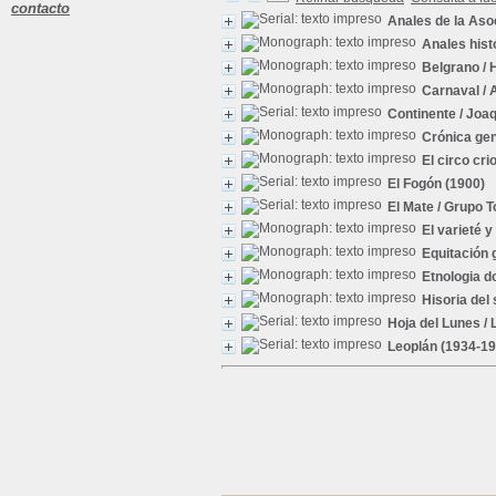
contacto
Anales de la Aso
Anales hist
Belgrano
/ 
Carnaval
/ 
Continente
/ Joaq
Crónica gen
El circo crio
El Fogón
(1900)
El Mate
/ Grupo T
El varieté y
Equitación
Etnologia d
Hisoria del
Hoja del Lunes
/ 
Leoplán
(1934-19