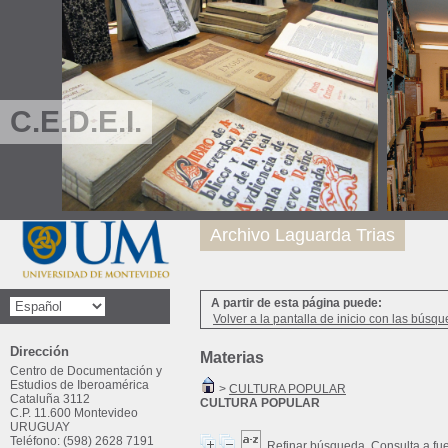
C.E.D.E.I.
Archivo Laguarda Trias
A partir de esta página puede:
Volver a la pantalla de inicio con las búsqu
Dirección
Materias
Centro de Documentación y
Estudios de Iberoamérica
>
CULTURA POPULAR
Cataluña 3112
CULTURA POPULAR
C.P. 11.600 Montevideo
URUGUAY
Teléfono: (598) 2628 7191
Refinar búsqueda
Consulta a fu