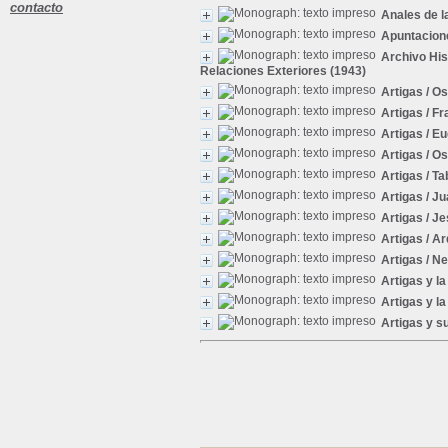
contacto
Anales de l
Apuntacione
Archivo His
Relaciones Exteriores (1943)
Artigas
/ Os
Artigas
/ Fr
Artigas
/ Eu
Artigas
/ Os
Artigas
/ Ta
Artigas
/ Ju
Artigas
/ Je
Artigas
/ Ar
Artigas
/ Ne
Artigas y l
Artigas y l
Artigas y s