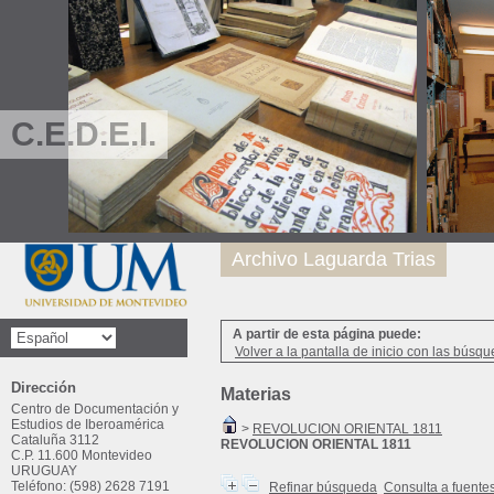
C.E.D.E.I.
Archivo Laguarda Trias
A partir de esta página puede:
Volver a la pantalla de inicio con las búsqu
Dirección
Materias
Centro de Documentación y
Estudios de Iberoamérica
>
REVOLUCION ORIENTAL 1811
Cataluña 3112
REVOLUCION ORIENTAL 1811
C.P. 11.600 Montevideo
URUGUAY
Teléfono: (598) 2628 7191
Refinar búsqueda
Consulta a fuente