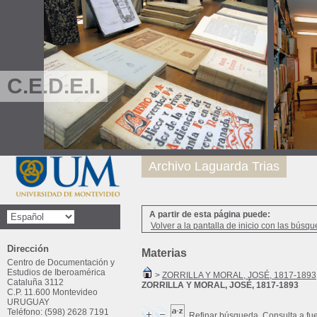
C.E.D.E.I.
Archivo Laguarda Trias
A partir de esta página puede:
Volver a la pantalla de inicio con las búsqu
Dirección
Materias
Centro de Documentación y
Estudios de Iberoamérica
>
ZORRILLA Y MORAL, JOSÉ, 1817-1893
Cataluña 3112
ZORRILLA Y MORAL, JOSÉ, 1817-1893
C.P. 11.600 Montevideo
URUGUAY
Teléfono: (598) 2628 7191
Refinar búsqueda
Consulta a fu