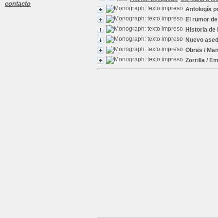
contacto
Antología 
El rumor de
Historia de 
Nuevo ased
Obras
/ Man
Zorrilla
/ Em