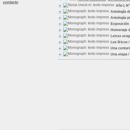
contacto
Año I, N
Antología 
Antología 
Exposición 
Homenaje de
Letras uru
Los líricos
/
Una centuria
Una etapa
/