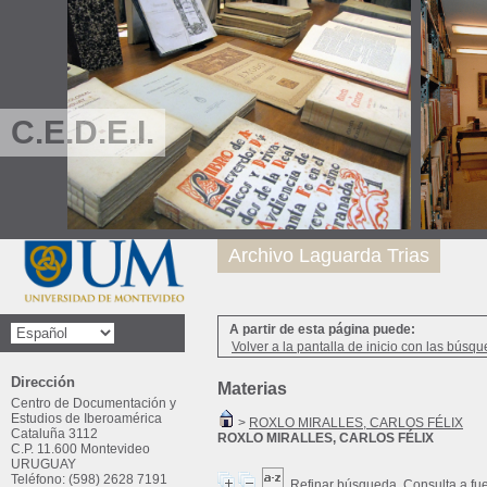
C.E.D.E.I.
Archivo Laguarda Trias
A partir de esta página puede:
Volver a la pantalla de inicio con las búsqu
Dirección
Materias
Centro de Documentación y
Estudios de Iberoamérica
>
ROXLO MIRALLES, CARLOS FÉLIX
Cataluña 3112
ROXLO MIRALLES, CARLOS FÉLIX
C.P. 11.600 Montevideo
URUGUAY
Teléfono: (598) 2628 7191
Refinar búsqueda
Consulta a fu