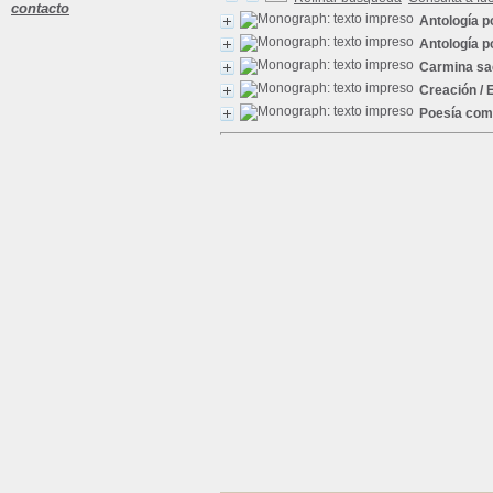
contacto
Antología 
Antología p
Carmina sa
Creación
/ 
Poesía comp