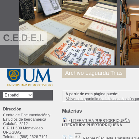
C.E.D.E.I.
Archivo Laguarda Trias
A partir de esta página puede:
Volver a la pantalla de inicio con las búsqu
Dirección
Materias
Centro de Documentación y
Estudios de Iberoamérica
>
LITERATURA PUERTORRIQUEÑA
Cataluña 3112
LITERATURA PUERTORRIQUEÑA
C.P. 11.600 Montevideo
URUGUAY
Teléfono: (598) 2628 7191
Refinar búsqueda
Consulta a fu