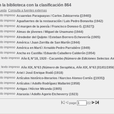
a biblioteca con la clasificación 864
queda
Consulta a fuentes externas
Acuarelas Paraguayas
/ Carlos Zubizarreta ([1940])
Aguafuertes de la restauración
/ Luis Pedro Bonavita (1942)
Al margen de la poesía
/ Francisco Donoso G. ([1927])
Almas de jóvenes
/ Miguel de Unamuno (1944)
Alrededor del Quijote
/ Esteban Borrero Echeverría (1905)
América
/ Juan Zorrilla de San Martín (1944)
América en Martí
/ Arnaldo Pedro Parrabère (1949)
Ancha es Castilla
/ Eduardo Caballero Calderón (1954)
Año II, N°18, 1920 - Cacambo
(Número de Ediciones Selectas Amér
Año XIX, N°63
(Número de Seraphica, Año XIX, N°63 [01/01/1956
Ariel
/ José Enrique Rodó (1918)
Artículos histórico-literarios
/ Narciso Alonso Cortés ([1935])
Artículos
/ Adolfo Rodríguez Mallarini (1958)
Artigas
/ Héctor Miranda (1905)
Ataraxia
/ Adolfo Agorio Etcheverry (1923)
page
/22