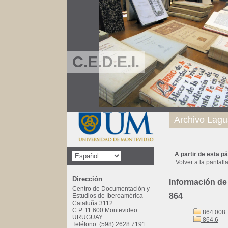
C.E.D.E.I.
Archivo Lagu
A partir de esta p
Volver a la pantall
Dirección
Información de
Centro de Documentación y
864
Estudios de Iberoamérica
Cataluña 3112
C.P. 11.600 Montevideo
864.008
URUGUAY
864.6
Teléfono: (598) 2628 7191