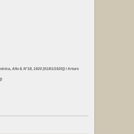
ica, Año II, N°18, 1920 [01/01/1920])
/ Arturo
])