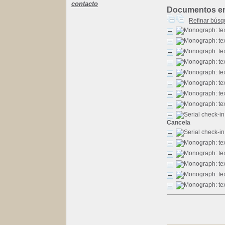
contacto
Documentos en l
Refinar bús
Cancela