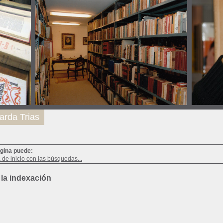
arda Trias
ágina puede:
a de inicio con las búsquedas...
 la indexación