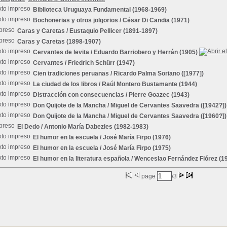
Biblioteca Uruguaya Fundamental
(1968-1969)
Bochonerias y otros jolgorios
/ César Di Candia (1971)
Caras y Caretas
/ Eustaquio Pellicer (1891-1897)
Caras y Caretas
(1898-1907)
Cervantes de levita
/ Eduardo Barriobero y Herrán (1905)
Cervantes
/ Friedrich Schürr (1947)
Cien tradiciones peruanas
/ Ricardo Palma Soriano ([1977])
La ciudad de los libros
/ Raúl Montero Bustamante (1944)
Distracción con consecuencias
/ Pierre Goazec (1943)
Don Quijote de la Mancha
/ Miguel de Cervantes Saavedra ([1942?])
Don Quijote de la Mancha
/ Miguel de Cervantes Saavedra ([1960?])
El Dedo
/ Antonio María Dabezies (1982-1983)
El humor en la escuela
/ José María Firpo (1976)
El humor en la escuela
/ José María Firpo (1975)
El humor en la literatura española
/ Wenceslao Fernández Flórez (1
page
/3