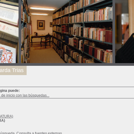
arda Trias
ágina puede:
a de inicio con las búsquedas...
RATURA)
RA)
búsqueda
Consulta a fuentes externas