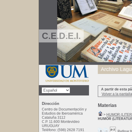
C.E.D.E.I.
Archivo Lagu
A partir de esta p
Volver a la pantall
Dirección
Materias
Centro de Documentación y
Estudios de Iberoamérica
>
HUMOR (LITE
Cataluña 3112
HUMOR (LITERATU
C.P. 11.600 Montevideo
URUGUAY
Teléfono: (598) 2628 7191
Refinar 