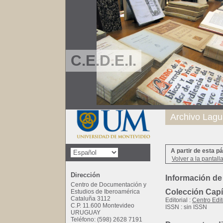
C.E.D.E.I.
Archivo Lagu
A partir de esta p
Volver a la pantall
Dirección
Información de
Centro de Documentación y
Colección Capít
Estudios de Iberoamérica
Cataluña 3112
Editorial :
Centro Edit
C.P. 11.600 Montevideo
ISSN : sin ISSN
URUGUAY
Teléfono: (598) 2628 7191