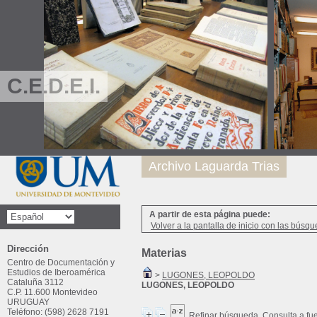
C.E.D.E.I.
Archivo Laguarda Trias
A partir de esta página puede:
Volver a la pantalla de inicio con las búsqu
Dirección
Materias
Centro de Documentación y
Estudios de Iberoamérica
>
LUGONES, LEOPOLDO
Cataluña 3112
LUGONES, LEOPOLDO
C.P. 11.600 Montevideo
URUGUAY
Teléfono: (598) 2628 7191
Refinar búsqueda
Consulta a fu