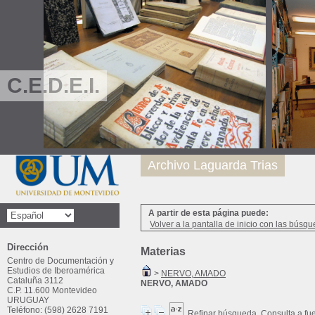
C.E.D.E.I.
Archivo Laguarda Trias
A partir de esta página puede:
Volver a la pantalla de inicio con las búsqu
Dirección
Materias
Centro de Documentación y
Estudios de Iberoamérica
>
NERVO, AMADO
Cataluña 3112
NERVO, AMADO
C.P. 11.600 Montevideo
URUGUAY
Teléfono: (598) 2628 7191
Refinar búsqueda
Consulta a fu