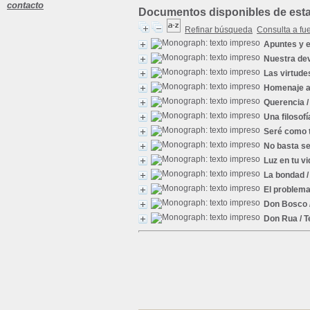
contacto
Documentos disponibles de esta 
Refinar búsqueda
Consulta a fu
Apuntes y e
Nuestra dev
Las virtude
Homenaje a
Querencia
/
Una filosof
Seré como t
No basta se
Luz en tu vi
La bondad
/
El problema
Don Bosco
Don Rua
/ T