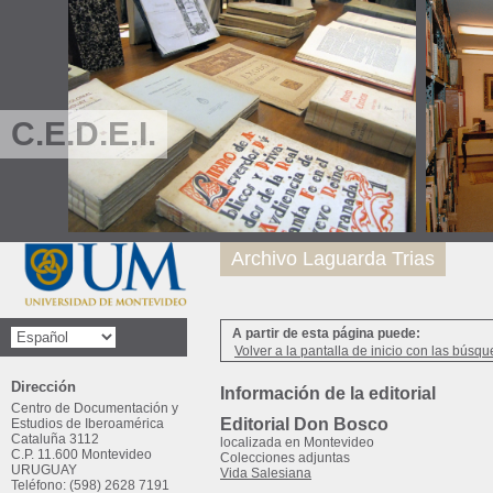
C.E.D.E.I.
Archivo Laguarda Trias
A partir de esta página puede:
Volver a la pantalla de inicio con las búsqu
Dirección
Información de la editorial
Centro de Documentación y
Editorial Don Bosco
Estudios de Iberoamérica
Cataluña 3112
localizada en Montevideo
C.P. 11.600 Montevideo
Colecciones adjuntas
URUGUAY
Vida Salesiana
Teléfono: (598) 2628 7191