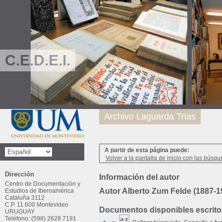
C.E.D.E.I.
Archivo Laguarda Trias
A partir de esta página puede:
Volver a la pantalla de inicio con las búsqu
Dirección
Información del autor
Centro de Documentación y
Autor Alberto Zum Felde (1887-1
Estudios de Iberoamérica
Cataluña 3112
C.P. 11.600 Montevideo
Documentos disponibles escritos
URUGUAY
Teléfono: (598) 2628 7191