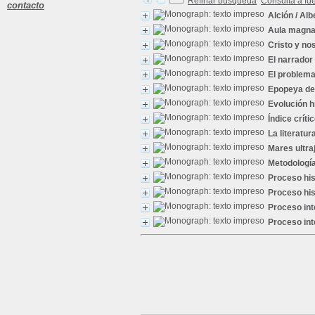
Refinar búsqueda
Consulta a fu
contacto
Alción
/ Alb
Aula magna o
Cristo y no
El narrador
El problema
Epopeya de
Evolución h
Índice críti
La literatu
Mares ultra
Metodología 
Proceso his
Proceso his
Proceso int
Proceso int