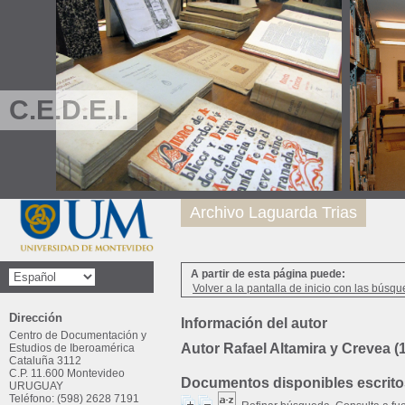
C.E.D.E.I.
Archivo Laguarda Trias
A partir de esta página puede:
Volver a la pantalla de inicio con las búsqu
Dirección
Información del autor
Centro de Documentación y
Autor Rafael Altamira y Crevea (
Estudios de Iberoamérica
Cataluña 3112
C.P. 11.600 Montevideo
Documentos disponibles escritos
URUGUAY
Teléfono: (598) 2628 7191