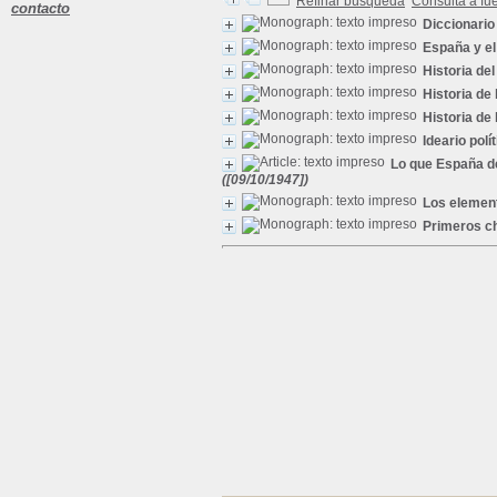
Refinar búsqueda
Consulta a fu
contacto
Diccionario
España y e
Historia de
Historia de
Historia de
Ideario polí
Lo que España d
([09/10/1947])
Los element
Primeros c