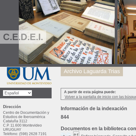
C.E.D.E.I.
Archivo Laguarda Trias
A partir de esta página puede:
Volver a la pantalla de inicio con las búsqu
Dirección
Información de la indexación
Centro de Documentación y
844
Estudios de Iberoamérica
Cataluña 3112
C.P. 11.600 Montevideo
Documentos en la biblioteca con 
URUGUAY
Teléfono: (598) 2628 7191