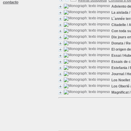
Refinar búsqueda
Consulta a fu
contacto
Adviento d
La aislada
/
L´année ter
Citadelle
/ 
Con toda s
Dix jours en
Donata
/ Re
El origen de
Essai
/ Hub
Essais de cr
Estefania
/ 
Journal
/ H
Los Noellet
Los Oberlé
Magnificat
/