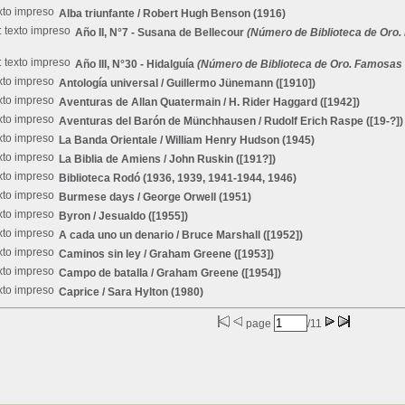
Alba triunfante
/ Robert Hugh Benson (1916)
Año II, N°7 - Susana de Bellecour
(Número de Biblioteca de Oro. 
Año III, N°30 - Hidalguía
(Número de Biblioteca de Oro. Famosas N
Antología universal
/ Guillermo Jünemann ([1910])
Aventuras de Allan Quatermain
/ H. Rider Haggard ([1942])
Aventuras del Barón de Münchhausen
/ Rudolf Erich Raspe ([19-?])
La Banda Orientale
/ William Henry Hudson (1945)
La Biblia de Amiens
/ John Ruskin ([191?])
Biblioteca Rodó
(1936, 1939, 1941-1944, 1946)
Burmese days
/ George Orwell (1951)
Byron
/ Jesualdo ([1955])
A cada uno un denario
/ Bruce Marshall ([1952])
Caminos sin ley
/ Graham Greene ([1953])
Campo de batalla
/ Graham Greene ([1954])
Caprice
/ Sara Hylton (1980)
page
/11