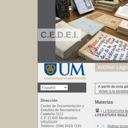
C.E.D.E.I.
Archivo Lagu
A partir de esta p
Volver a la pantall
Dirección
Materias
Centro de Documentación y
Estudios de Iberoamérica
>
LITERATURA I
Cataluña 3112
LITERATURA INGL
C.P. 11.600 Montevideo
URUGUAY
Teléfono: (598) 2628 7191
Refinar bús