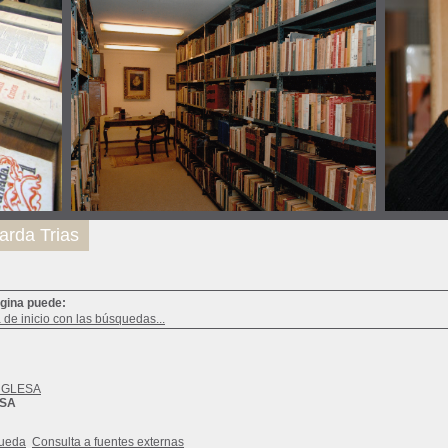
arda Trias
ágina puede:
a de inicio con las búsquedas...
NGLESA
ESA
queda
Consulta a fuentes externas