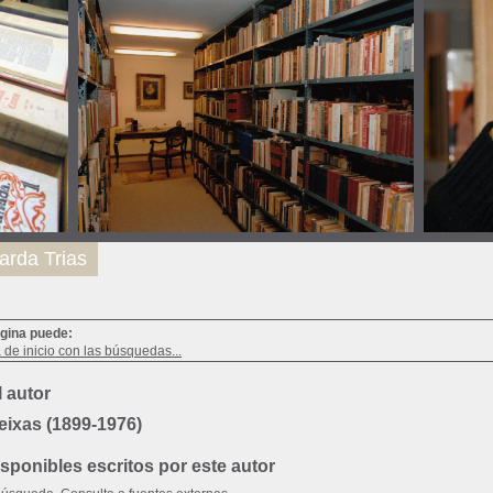
arda Trias
ágina puede:
a de inicio con las búsquedas...
 autor
eixas (1899-1976)
ponibles escritos por este autor