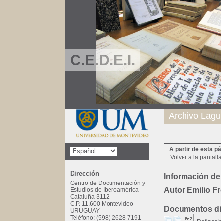
C.E.D.E.I.
Archivo Lagu
A partir de esta p
Volver a la pantall
Dirección
Información del
Centro de Documentación y
Autor Emilio Fr
Estudios de Iberoamérica
Cataluña 3112
C.P. 11.600 Montevideo
Documentos dis
URUGUAY
Teléfono: (598) 2628 7191