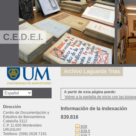
C.E.D.E.I.
Archivo Laguarda Trias
A partir de esta página puede:
Volver a la pantalla de inicio con las búsqu
Dirección
Información de la indexación
Centro de Documentación y
839.816
Estudios de Iberoamérica
Cataluña 3112
C.P. 11.600 Montevideo
839
URUGUAY
839.5
Teléfono: (598) 2628 7191
839.7