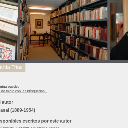
arda Trias
ágina puede:
a de inicio con las búsquedas...
 autor
Casal (1889-1954)
ponibles escritos por este autor