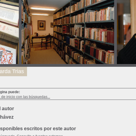
arda Trias
ágina puede:
a de inicio con las búsquedas...
 autor
Chávez
ponibles escritos por este autor