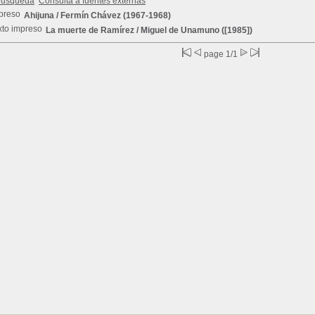
búsqueda
Consulta a fuentes externas
Ahijuna
/ Fermín Chávez (1967-1968)
La muerte de Ramírez
/ Miguel de Unamuno ([1985])
page 1/1