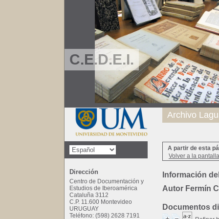
C.E.D.E.I.
Archivo Lagu
A partir de esta p
Volver a la pantall
Dirección
Información del
Centro de Documentación y
Autor Fermín 
Estudios de Iberoamérica
Cataluña 3112
C.P. 11.600 Montevideo
Documentos dis
URUGUAY
Teléfono: (598) 2628 7191