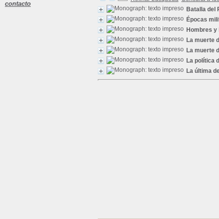
contacto
Batalla del
Épocas mili
Hombres y 
La muerte d
La muerte 
La política 
La última de