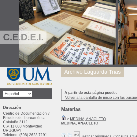
C.E.D.E.I.
Archivo Laguarda Trias
A partir de esta página puede:
Volver a la pantalla de inicio con las búsqu
Dirección
Materias
Centro de Documentación y
Estudios de Iberoamérica
>
MEDINA, ANACLETO
Cataluña 3112
MEDINA, ANACLETO
C.P. 11.600 Montevideo
URUGUAY
Teléfono: (598) 2628 7191
Refinar búsqueda
Consulta a fu