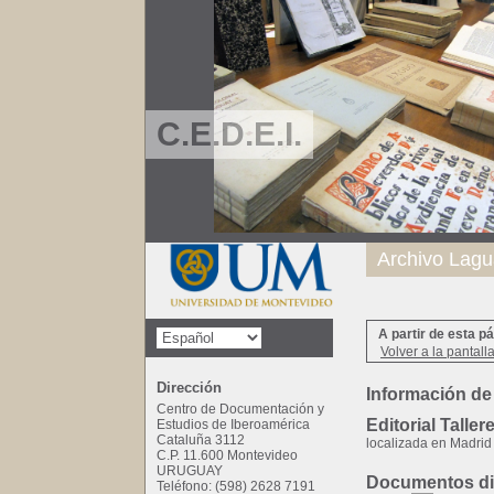
C.E.D.E.I.
Archivo Lagu
A partir de esta p
Volver a la pantall
Dirección
Información de 
Centro de Documentación y
Editorial Taller
Estudios de Iberoamérica
Cataluña 3112
localizada en Madrid
C.P. 11.600 Montevideo
URUGUAY
Documentos dis
Teléfono: (598) 2628 7191