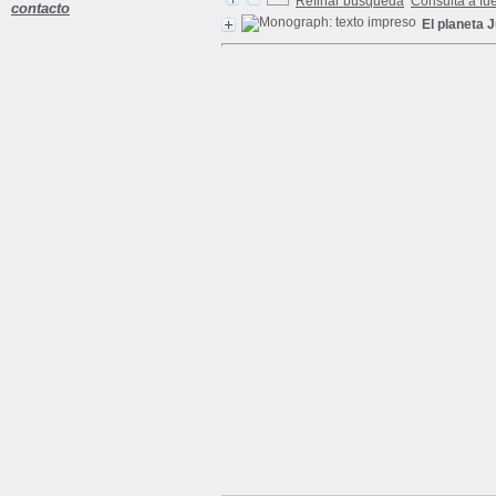
Refinar búsqueda
Consulta a fu
contacto
El planeta J