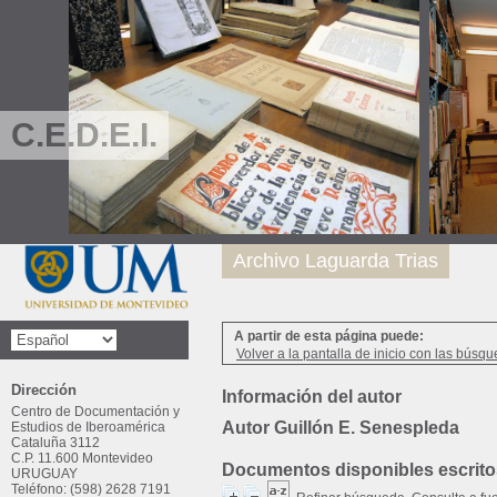
C.E.D.E.I.
Archivo Laguarda Trias
A partir de esta página puede:
Volver a la pantalla de inicio con las búsqu
Dirección
Información del autor
Centro de Documentación y
Autor Guillón E. Senespleda
Estudios de Iberoamérica
Cataluña 3112
C.P. 11.600 Montevideo
Documentos disponibles escritos
URUGUAY
Teléfono: (598) 2628 7191