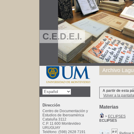
C.E.D.E.I.
Archivo Lagu
A partir de esta p
Volver a la pantall
Dirección
Materias
Centro de Documentación y
Estudios de Iberoamérica
>
ECLIPSES
Cataluña 3112
ECLIPSES
C.P. 11.600 Montevideo
URUGUAY
Teléfono: (598) 2628 7191
Refinar 