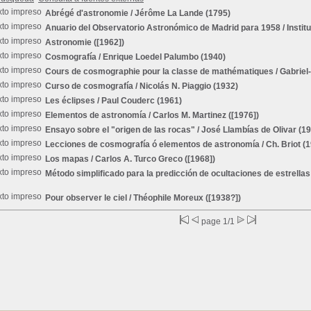
Abrégé d'astronomie
/ Jérôme La Lande (1795)
Anuario del Observatorio Astronómico de Madrid para 1958
/ Insti
Astronomie
([1962])
Cosmografía
/ Enrique Loedel Palumbo (1940)
Cours de cosmographie pour la classe de mathématiques
/ Gabriel
Curso de cosmografía
/ Nicolás N. Piaggio (1932)
Les éclipses
/ Paul Couderc (1961)
Elementos de astronomía
/ Carlos M. Martinez ([1976])
Ensayo sobre el "origen de las rocas"
/ José Llambías de Olivar (1
Lecciones de cosmografía ó elementos de astronomía
/ Ch. Briot (
Los mapas
/ Carlos A. Turco Greco ([1968])
Método simplificado para la predicción de ocultaciones de estrellas 
Pour observer le ciel
/ Théophile Moreux ([1938?])
page 1/1