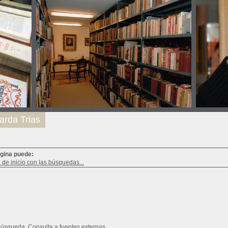
arda Trias
ágina puede:
a de inicio con las búsquedas...
búsqueda
Consulta a fuentes externas