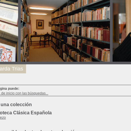
arda Trias
ágina puede:
a de inicio con las búsquedas...
 una colección
ioteca Clásica Española
tezo