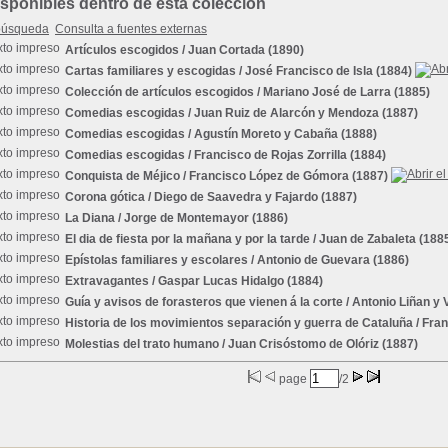
ponibles dentro de esta colección
búsqueda
Consulta a fuentes externas
Artículos escogidos
/ Juan Cortada (1890)
Cartas familiares y escogidas
/ José Francisco de Isla (1884)
Colección de artículos escogidos
/ Mariano José de Larra (1885)
Comedias escogidas
/ Juan Ruiz de Alarcón y Mendoza (1887)
Comedias escogidas
/ Agustín Moreto y Cabaña (1888)
Comedias escogidas
/ Francisco de Rojas Zorrilla (1884)
Conquista de Méjico
/ Francisco López de Gómora (1887)
Corona gótica
/ Diego de Saavedra y Fajardo (1887)
La Diana
/ Jorge de Montemayor (1886)
El dia de fiesta por la mañana y por la tarde
/ Juan de Zabaleta (188
Epístolas familiares y escolares
/ Antonio de Guevara (1886)
Extravagantes
/ Gaspar Lucas Hidalgo (1884)
Guía y avisos de forasteros que vienen á la corte
/ Antonio Liñan y 
Historia de los movimientos separación y guerra de Cataluña
/ Fra
Molestias del trato humano
/ Juan Crisóstomo de Olóriz (1887)
page
/2