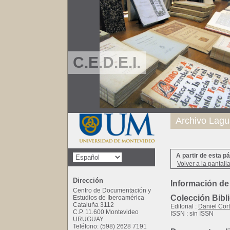
C.E.D.E.I.
Archivo Lagu
A partir de esta p
Volver a la pantall
Dirección
Información de
Centro de Documentación y
Colección Bibl
Estudios de Iberoamérica
Cataluña 3112
Editorial :
Daniel Cor
C.P. 11.600 Montevideo
ISSN : sin ISSN
URUGUAY
Teléfono: (598) 2628 7191