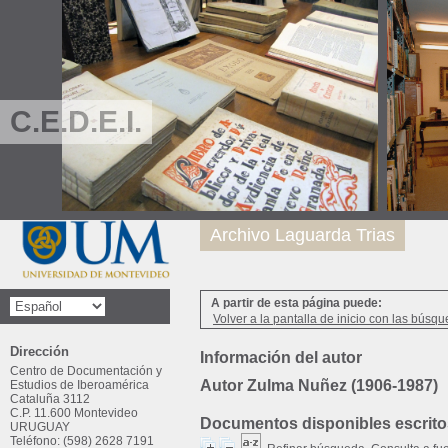
C.E.D.E.I.
Archivo Laguarda Trias
A partir de esta página puede:
Volver a la pantalla de inicio con las búsqu
Dirección
Información del autor
Centro de Documentación y
Autor Zulma Nuñez (1906-1987)
Estudios de Iberoamérica
Cataluña 3112
C.P. 11.600 Montevideo
Documentos disponibles escritos
URUGUAY
Teléfono: (598) 2628 7191