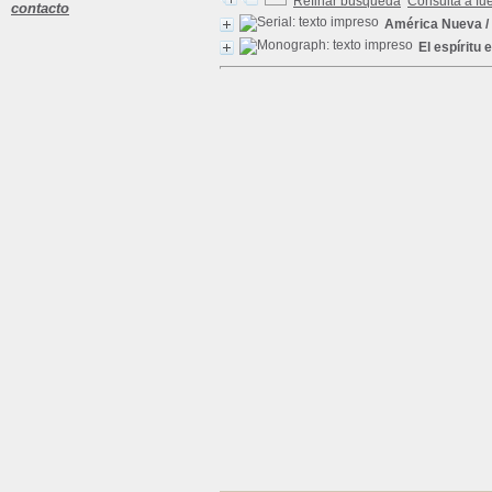
Refinar búsqueda
Consulta a fu
contacto
América Nueva
/
El espíritu 